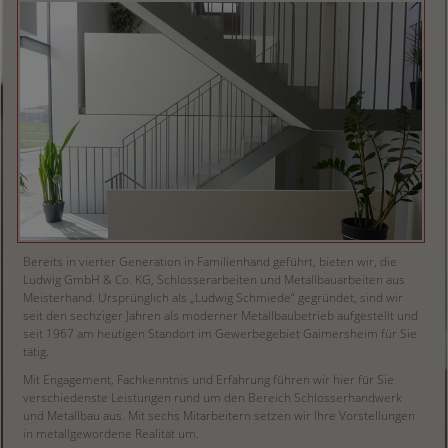
Bereits in vierter Generation in Familienhand geführt, bieten wir, die
Ludwig GmbH & Co. KG, Schlosserarbeiten und Metallbauarbeiten aus
Meisterhand. Ursprünglich als „Ludwig Schmiede“ gegründet, sind wir
seit den sechziger Jahren als moderner Metallbaubetrieb aufgestellt und
seit 1967 am heutigen Standort im Gewerbegebiet Gaimersheim für Sie
tätig.
Mit Engagement, Fachkenntnis und Erfahrung führen wir hier für Sie
verschiedenste Leistungen rund um den Bereich Schlosserhandwerk
und Metallbau aus. Mit sechs Mitarbeitern setzen wir Ihre Vorstellungen
in metallgewordene Realität um.