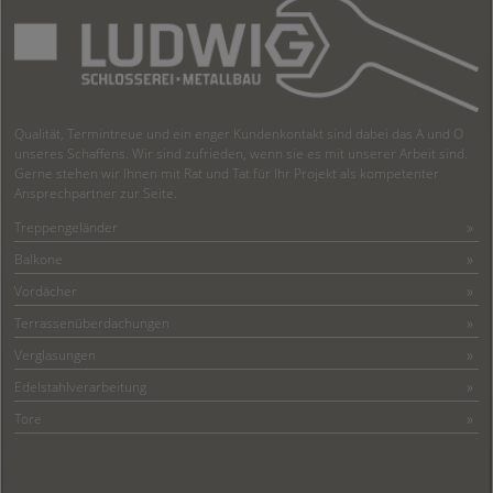
Qualität, Termintreue und ein enger Kundenkontakt sind dabei das A und O
unseres Schaffens. Wir sind zufrieden, wenn sie es mit unserer Arbeit sind.
Gerne stehen wir Ihnen mit Rat und Tat für Ihr Projekt als kompetenter
Ansprechpartner zur Seite.
Treppengeländer
Balkone
Vordächer
Terrassenüberdachungen
Verglasungen
Edelstahlverarbeitung
Tore