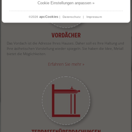
Cookie Einstellungen anpassen »
apcCookies
©2026
|
Datenschutz
|
Impressum
VORDÄCHER
Das Vordach ist die Adresse Ihres Hauses. Daher soll es Ihre Haltung und
Ihre ästhetischen Vorstellung wieder spiegeln. Sie haben die Idee, Metall
bietet die Möglichkeiten.
Erfahren Sie mehr »
TERRASSENÜBERDACHUNGEN