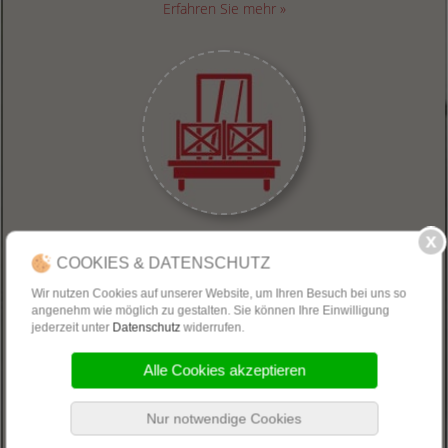
Erfahren Sie mehr »
BALKONE
COOKIES & DATENSCHUTZ
Ob freistehende Balkonanlage oder angehängter Einzelbalkon, in
Metallbauweise kann ein Balkon auf jede technische und gestalterische
Wir nutzen Cookies auf unserer Website, um Ihren Besuch bei uns so
Anforderung gezielt reagieren.
angenehm wie möglich zu gestalten. Sie können Ihre Einwilligung
jederzeit unter
Datenschutz
widerrufen.
Erfahren Sie mehr »
Alle Cookies akzeptieren
Nur notwendige Cookies