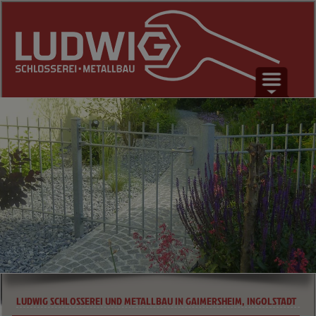
PROFIL
PRODUKTE
SERVICE
REFERENZEN
KONTAKT
LUDWIG SCHLOSSEREI UND METALLBAU IN GAIMERSHEIM, INGOLSTADT